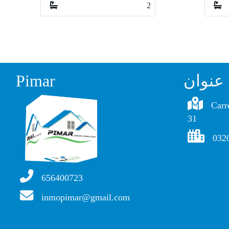
1
عنوان
Pimar
Carr
31
032
656400723
inmopimar@gmail.com