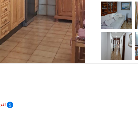
(المدرجةالضرائب والمصاريف غير)
لقد ان