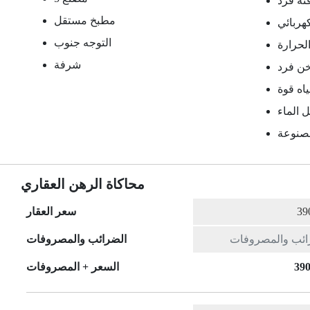
ئة فرد
مطبخ مستقل
هربائي
التوجه جنوب
الحرارة
شرفة
خن فرد
اه قوة
 الماء
مصنوعة
محاكاة الرهن العقاري
سعر العقار
الضرائب والمصروفات
390
السعر + المصروفات