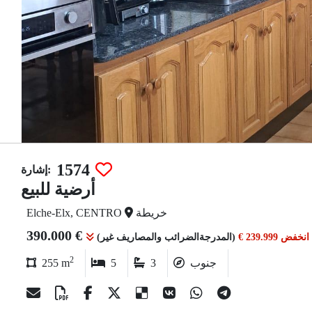
1574
إشارة:
أرضية للبيع
خريطة
Elche-Elx, CENTRO
390.000 €
خفض 239.999 €
2
جنوب
3
5
255 m