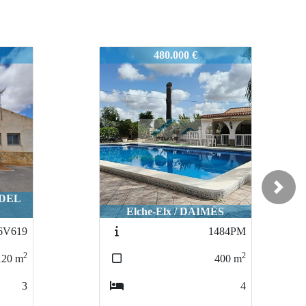
1574
270.000 €
Next
S
Crevillent / CACHAP
484PM
1378
2
2
400
m
326
m
4
4