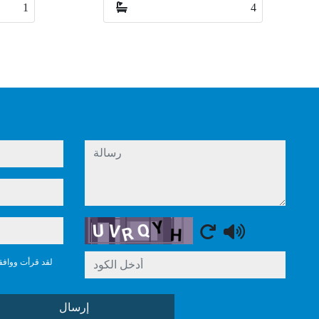
4
1
رسالة
Captcha
لقد قرأت وواف
إرسال