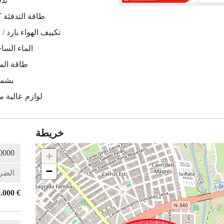
تدف
طاقة التدفئة ك
تكييف الهواء بارد / 
الماء السا
طاقة المي
يشمل
لوازم عالية 
خريطة
+
−
.000 €