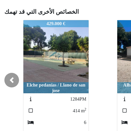
الخصائص الأخرى التي قد تهمك
1574
1574
225.000 €
Previous
Albatera / PARTIDA DEL
Cre
MOCO
1575
2
183
m
3