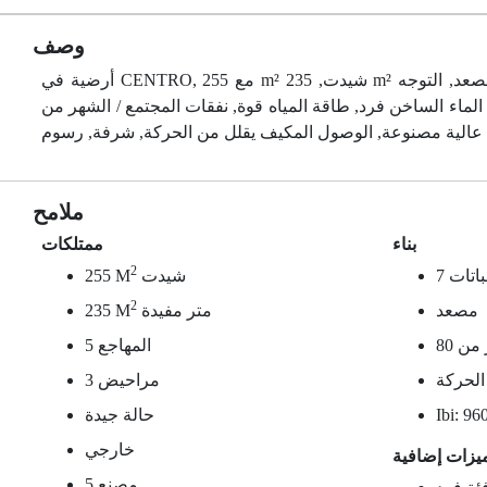
وصف
أرضية في CENTRO, مع 255 m² شيدت, 235 m² متر مفيدة, 5 المهاجع, 3 مراحيض, حالة جيدة, خارجي, مصنع 5, مطبخ مستقل, مصعد, التوجه
حرارة, الماء الساخن فرد, طاقة المياه قوة, نفقات المجتمع / الشهر من
ملامح
بناء
ممتلكات
2
لنباتات
شيدت
255 M
2
مصعد
متر مفيدة
235 M
5 المهاجع
الحركة
3 مراحيض
Ibi: 96
حالة جيدة
خارجي
يزات إضافية
مصنع 5