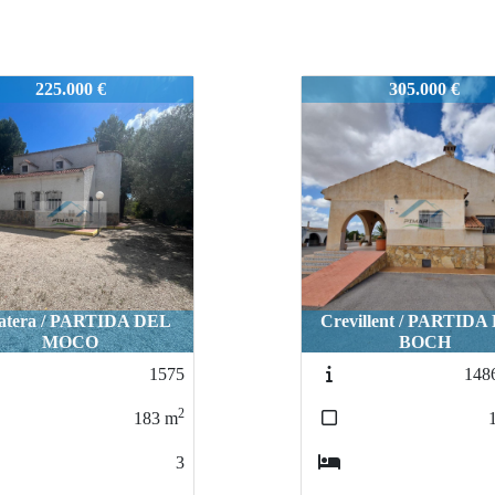
1574
305.000 €
480.000 €
villent / PARTIDA DEL
BOCH
Elche-Elx / DAIMÉ
1486V619
1
2
120
m
3