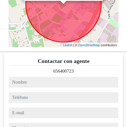
Leaflet
| ©
OpenStreetMap
contributors
Contactar con agente
656400723
nombre
teléfono
e-mail
mensaje