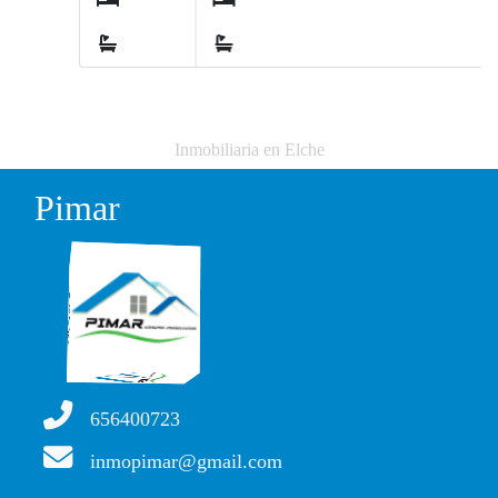
1
Inmobiliaria en Elche
Pimar
656400723
inmopimar@gmail.com