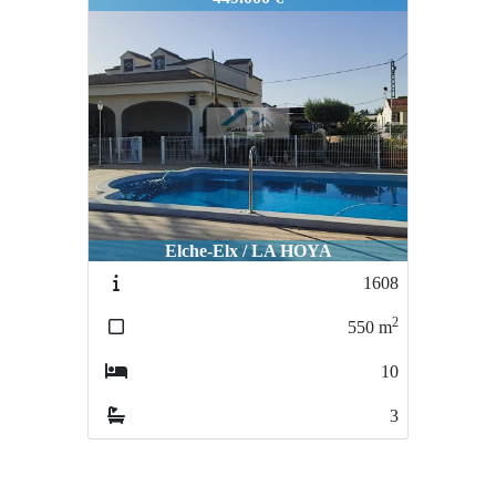
Elche-Elx / LA HOYA
1608
2
550
m
10
3