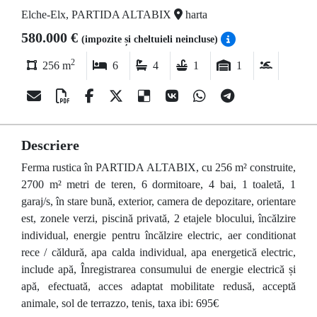
Elche-Elx, PARTIDA ALTABIX
harta
580.000 €
(impozite și cheltuieli neincluse)
2
256 m
6
4
1
1
Descriere
Ferma rustica în PARTIDA ALTABIX, cu 256 m² construite,
2700 m² metri de teren, 6 dormitoare, 4 bai, 1 toaletă, 1
garaj/s, în stare bună, exterior, camera de depozitare, orientare
est, zonele verzi, piscină privată, 2 etajele blocului, încălzire
individual, energie pentru încălzire electric, aer conditionat
rece / căldură, apa calda individual, apa energetică electric,
include apă, Înregistrarea consumului de energie electrică și
apă, efectuată, acces adaptat mobilitate redusă, acceptă
animale, sol de terrazzo, tenis, taxa ibi: 695€