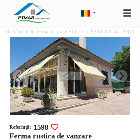
De vânzare din ferma rustica în Elche-Elx, PARTIDA ALTABIX
1598
Referință:
Ferma rustica de vanzare