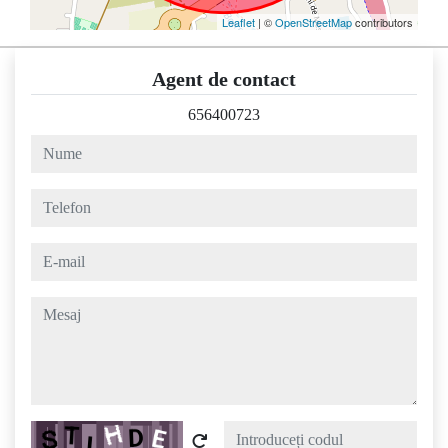
Leaflet
| ©
OpenStreetMap
contributors
Agent de contact
656400723
nume
telefon
e-mail
mesaj
Captcha