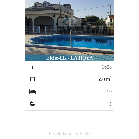
Elche-Elx / LA HOYA
1608
2
550
m
10
3
Inmobiliaria en Elche