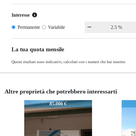
Interesse
Permanente
Variabile
La tua quota mensile
Questi risultati sono indicativi, calcolati con i numeri che hai inserito.
Altre proprietà che potrebbero interessarti
1543
1543
85.000 €
100.000 €
100.000 €