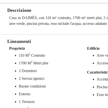
Descrizione
Casa in DAIMÉS, con 110 m² costruito, 1700 m² metri plot, 2 dorm
aree verde, piscina privata, esso include l'acqua, accesso adattato 
Lineamenti
Proprietà
Edificio
2
110 M
Costruito
Aree v
2
1700 M
Metri plot
Accesso
2 Dormitori
Caratteristi
2 Servizi igienici
Accetta
Buone condizioni
Piscina
Esterno
Esso in
1 Terrazze