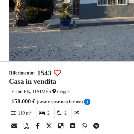
1543
Riferimento:
Casa in vendita
Elche-Elx, DAIMÉS
mappa
158.000 €
(tasse e spese non incluse)
2
110 m
2
2