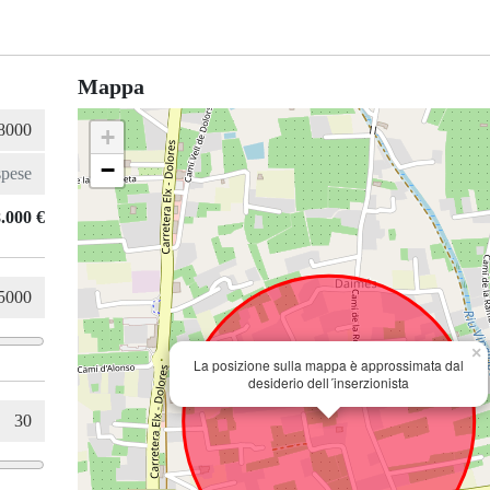
Mappa
+
−
.000 €
×
La posizione sulla mappa è approssimata dal
desiderio dell´inserzionista