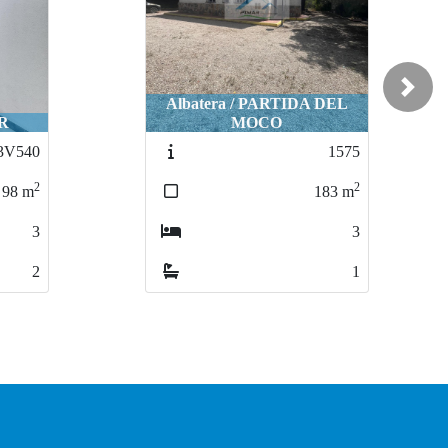
Next
Albatera / PARTIDA DEL
Albatera / PARTIDA DEL
Hondón de las
Hondón de la
MOCO
MOCO
HONDÓN DE L
HONDÓN DE L
1575
1575
2
2
183
183
m
m
3
3
1
1