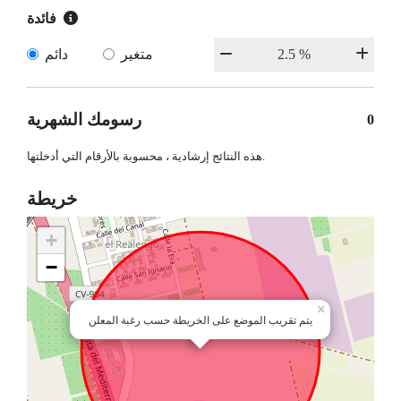
فائدة
متغير
دائم
رسومك الشهرية
0
هذه النتائج إرشادية ، محسوبة بالأرقام التي أدخلتها.
خريطة
+
−
×
يتم تقريب الموضع على الخريطة حسب رغبة المعلن