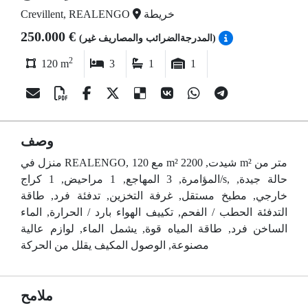
خريطة
Crevillent, REALENGO
250.000 €
(المدرجةالضرائب والمصاريف غير)
2
120 m
3
1
1
وصف
منزل في REALENGO, مع 120 m² شيدت, 2200 m² متر من
المؤامرة, 3 المهاجع, 1 مراحيض, 1 كراج/s, حالة جيدة,
خارجي, مطبخ مستقل, غرفة التخزين, تدفئة فرد, طاقة
التدفئة الحطب / الفحم, تكييف الهواء بارد / الحرارة, الماء
الساخن فرد, طاقة المياه قوة, يشمل الماء, لوازم عالية
مصنوعة, الوصول المكيف يقلل من الحركة
ملامح