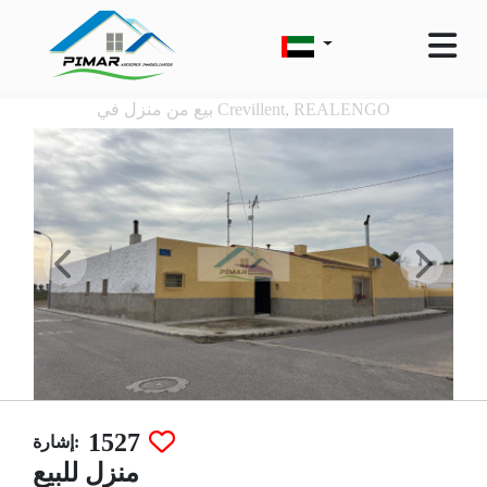
بيع من منزل في Crevillent, REALENGO
1527
إشارة:
منزل للبيع