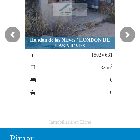
Previous
Next
Hondón de las Nieves / HONDÓN DE
LAS NIEVES
Crevillent / CACHAPETS
1502V631
1482V611
2
2
33
m
2781
m
0
0
0
0
Inmobiliaria en Elche
Pimar