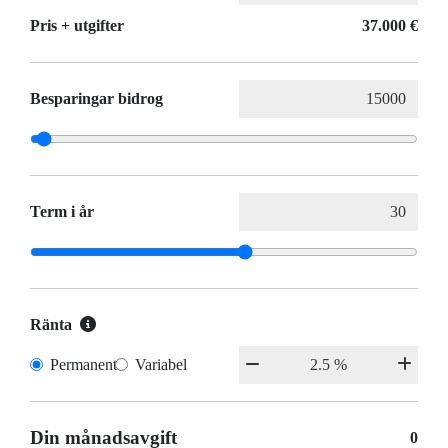
Pris + utgifter
37.000 €
Besparingar bidrog
Term i år
Ränta
Permanent
Variabel
Din månadsavgift
0