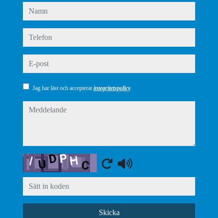
namn
telefon
e-post
Jag har läst och accepterat
integritetspolicy
meddelande
Captcha
Skicka