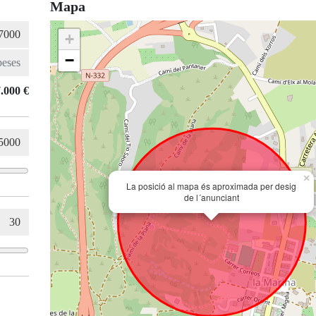
Mapa
+
−
.000 €
×
La posició al mapa és aproximada per desig
de l´anunciant