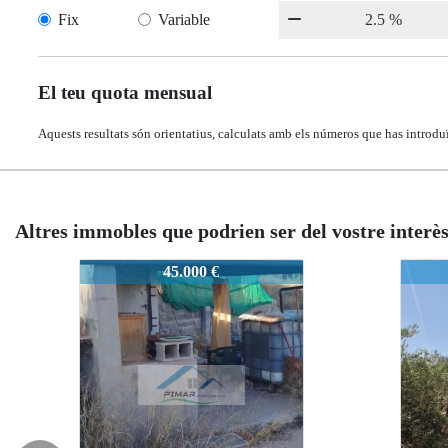
Fix
Variable
El teu quota mensual
Aquests resultats són orientatius, calculats amb els números que has introduï
Altres immobles que podrien ser del vostre interè
1592
1592
1592
45.000 €
39
3