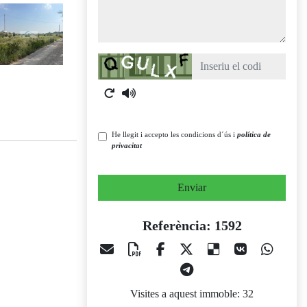
Captcha
He llegit i accepto les condicions d´ús i
política de
privacitat
Enviar
Referència: 1592
Visites a aquest immoble: 32