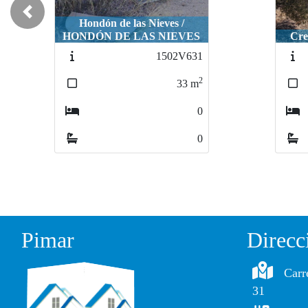
Previous
Hondón de las Nieves /
HONDÓN DE LAS NIEVES
Crevillen
Creville
1502V631
2
33
m
0
0
Pimar
Direcc
Carr
31