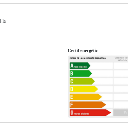
·la
Certif energètic
En