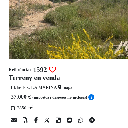
1592
Referència:
Terreny en venda
Elche-Elx, LA MARINA
mapa
37.000 €
(impostos i despeses no incloses)
2
3850 m