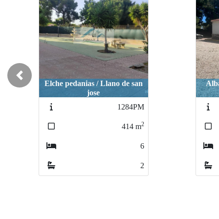
Previous
Albatera / PARTIDA DEL
Cre
MOCO
1575
2
183
m
3
1