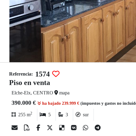
1574
Referencia:
Piso en venta
Elche-Elx, CENTRO
mapa
390.000 €
ha bajado 239.999 €
(impuestos y gastos no incluí
2
255 m
5
3
sur