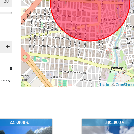
0
ducido.
Leaflet
| ©
OpenStreet
1574
305.000 €
480.000 €