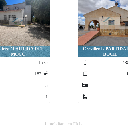
villent / PARTIDA DEL
BOCH
Elche-Elx / DAIMÉ
1486V619
1
2
120
m
3
1
Inmobiliaria en Elche