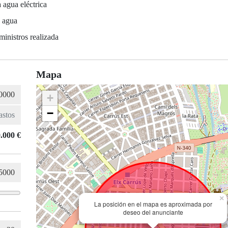
 agua eléctrica
e agua
ministros realizada
Mapa
+
−
.000 €
×
La posición en el mapa es aproximada por
deseo del anunciante