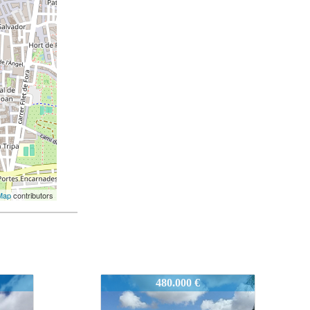
Map
contributors
1574
270.000 €