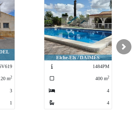
Next
S
Crevillent / CACHAP
484PM
1378
2
2
400
m
326
m
4
4
4
1