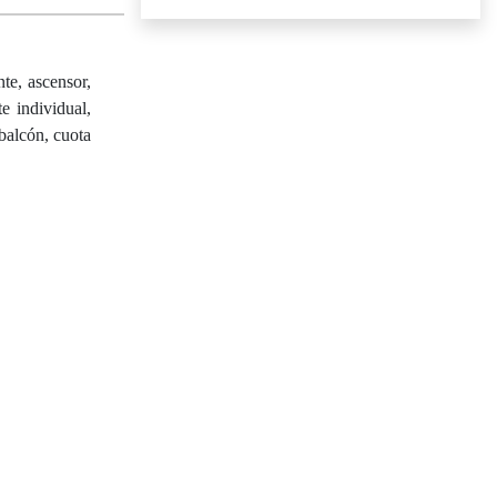
te, ascensor,
te individual,
balcón, cuota