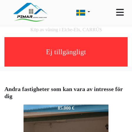
Köp av våning i Elche-Elx, CARRÚS
Ej tillgängligt
Andra fastigheter som kan vara av intresse för
dig
1417PM
85.000 €