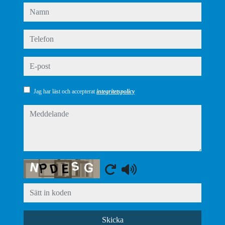
namn
telefon
e-post
Jag har läst och accepterat
integritetspolicy
meddelande
Captcha
Skicka