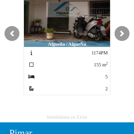
Previous
Next
Algueña / AlgueÑa
1174PM
2
155
m
5
2
Inmobiliaria en Elche
Pimar