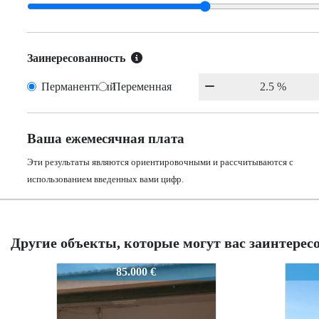
Заинересованность
Перманентный
Переменная
Ваша ежемесячная плата
Эти результаты являются ориентировочными и рассчитываются с
использованием введенных вами цифр.
Другие объекты, которые могут вас заинтерес
1571
1571
1571
157
100.000 €
100.000 €