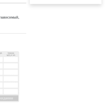
независимый,
жидании