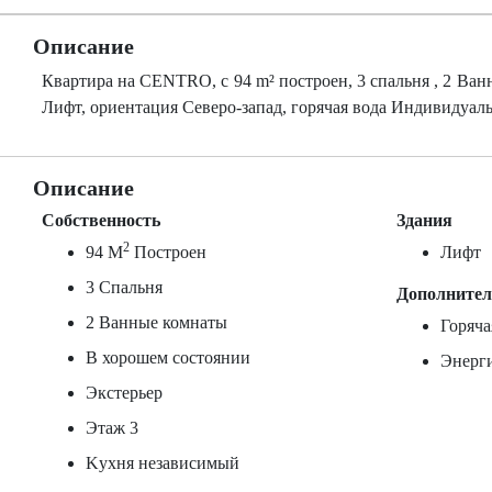
Описание
Квартира на CENTRO, c 94 m² построен, 3 спальня , 2 Ван
Лифт, ориентация Северо-запад, горячая вода Индивидуаль
Описание
Собственность
Здания
2
94 M
Построен
Лифт
3 Спальня
Дополните
2 Ванные комнаты
Горяч
В хорошем состоянии
Энерг
Экстерьер
Этаж 3
Kухня независимый