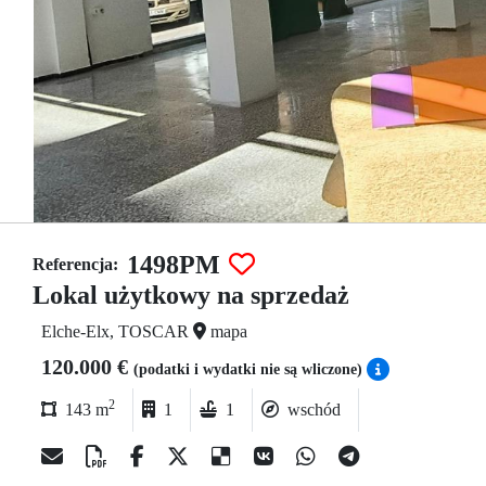
1498PM
Referencja:
Lokal użytkowy na sprzedaż
Elche-Elx, TOSCAR
mapa
120.000 €
(podatki i wydatki nie są wliczone)
2
143 m
1
1
wschód