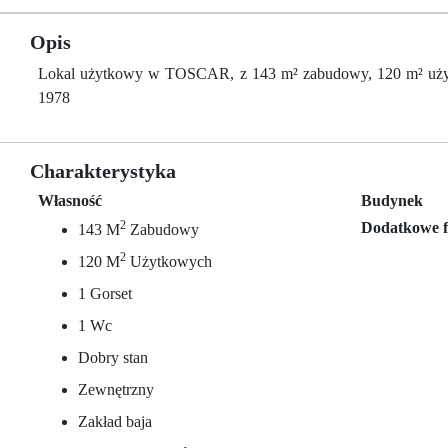
Opis
Lokal użytkowy w TOSCAR, z 143 m² zabudowy, 120 m² użytkow
1978
Charakterystyka
Własność
Budynek
2
Dodatkowe f
143 M
Zabudowy
2
120 M
Użytkowych
1 Gorset
1 Wc
Dobry stan
Zewnętrzny
Zakład baja