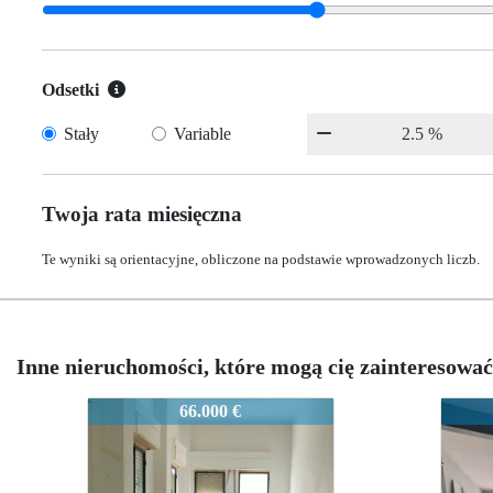
Odsetki
Stały
Variable
Twoja rata miesięczna
Te wyniki są orientacyjne, obliczone na podstawie wprowadzonych liczb.
Inne nieruchomości, które mogą cię zainteresować
1498PM
1498PM
66.000 €
85.000 €
85.000 €