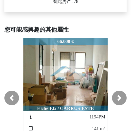
看此房产: 78
您可能感興趣的其他屬性
1498PM
1498PM
66.000 €
85.000 €
Previous
Next
Elche-Elx / CARRÚS-ESTE
Elche-Elx / CARRÚS
1194PM
1515V637
2
2
141
m
72
m