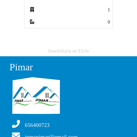
1
1
0
0
Inmobiliaria en Elche
Pimar
656400723
inmopimar@gmail.com