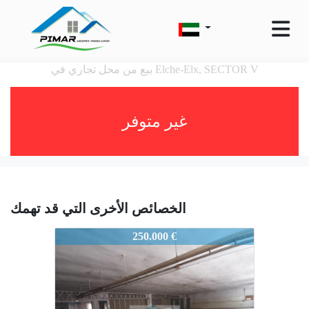
بيع من محل تجاري في Elche-Elx, SECTOR V
غير متوفر
الخصائص الأخرى التي قد تهمك
1409PM
250.000 €