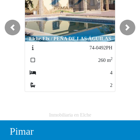
Previous
Next
Elche-Elx / PEÑA DE LAS ÁGUILAS
74-0492PH
2
260
m
4
2
Inmobiliaria en Elche
Pimar