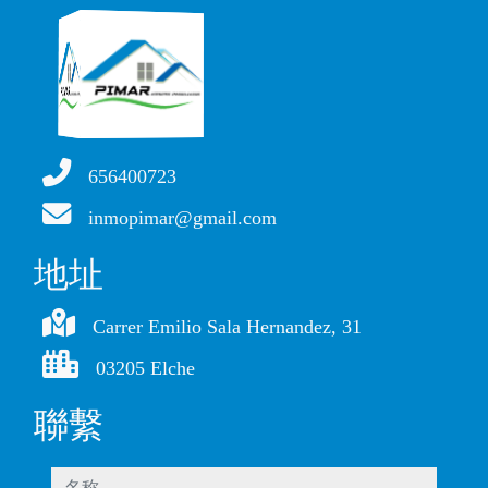
656400723
inmopimar@gmail.com
地址
Carrer Emilio Sala Hernandez, 31
03205 Elche
聯繫
名称