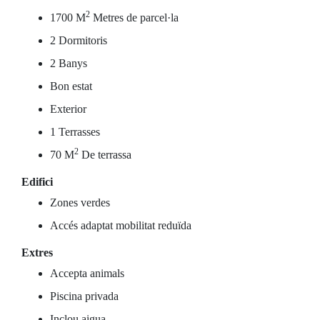
2
1700 M
Metres de parcel·la
2 Dormitoris
2 Banys
Bon estat
Exterior
1 Terrasses
2
70 M
De terrassa
Edifici
Zones verdes
Accés adaptat mobilitat reduïda
Extres
Accepta animals
Piscina privada
Inclou aigua