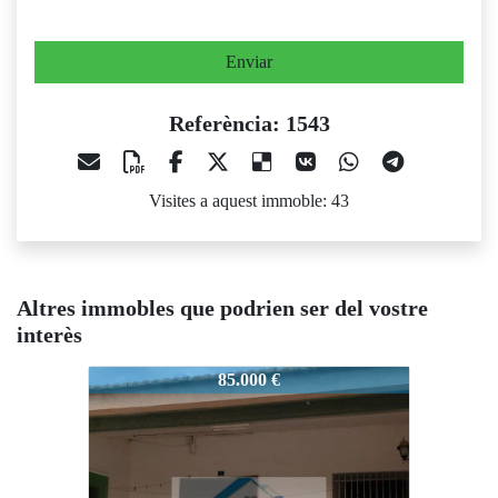
Enviar
Referència: 1543
Visites a aquest immoble: 43
Altres immobles que podrien ser del vostre
interès
1543
1543
1
85.000 €
100.000 €