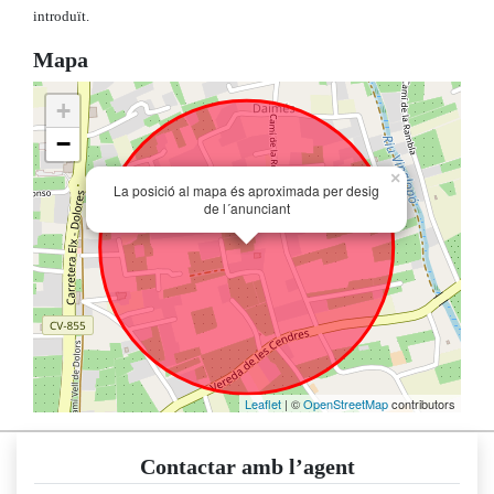
introduït.
Mapa
+
−
×
La posició al mapa és aproximada per desig
de l´anunciant
Leaflet
| ©
OpenStreetMap
contributors
Contactar amb l’agent