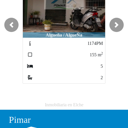
Previous
Next
Algueña / AlgueÑa
Elche-Elx / CARRÚS
1174PM
1438FCL10
2
2
155
m
90
m
5
3
2
1
Inmobiliaria en Elche
Pimar