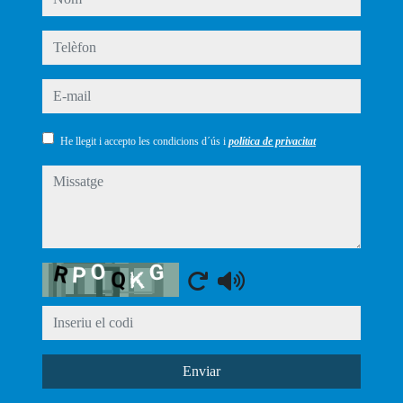
telèfon
e-mail
He llegit i accepto les condicions d´ús i
política de privacitat
missatge
Captcha
Enviar