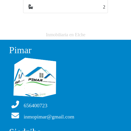
2
1
Inmobiliaria en Elche
Pimar
656400723
inmopimar@gmail.com