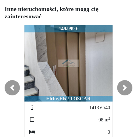
Inne nieruchomości, które mogą cię
zainteresować
1527
1527
1527
149.999 €
225.000 €
Previous
Next
Elche-Elx / TOSCAR
Albatera / PARTIDA DEL MOCO
Al
1413V540
1575
2
2
98
m
183
m
3
3