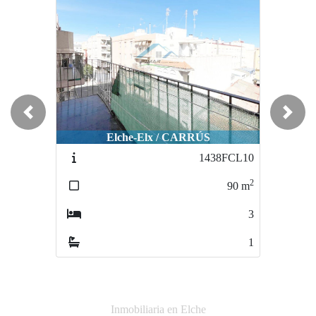
Previous
Next
Elche-Elx / CARRÚS
Elche-Elx / LOS PALMERALES
1438FCL10
1535
2
2
90
m
88
m
3
3
1
2
Inmobiliaria en Elche