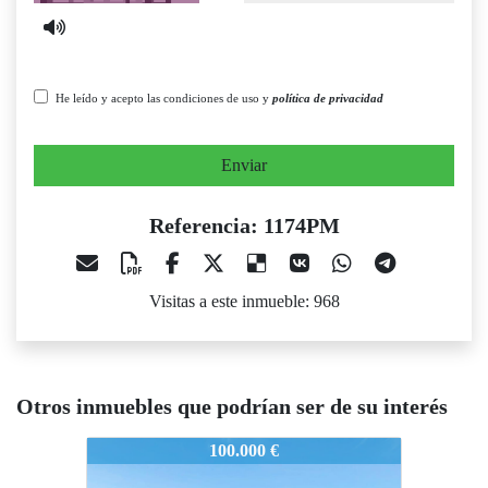
He leído y acepto las condiciones de uso y
política de privacidad
Enviar
Referencia: 1174PM
Visitas a este inmueble: 968
Otros inmuebles que podrían ser de su interés
1174PM
1174PM
11
100.000 €
69.997 €