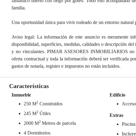
fantástico huerto con riego por goteo. Todo ello acompañado de 
familia.
Una oportunidad única para vivir rodeado de un entorno natural p
Aviso legal: La información de este anuncio es meramente info
disponibilidad, superficies, medidas, calidades o descripción de
y no vinculantes. PIMAR ASESORES INMOBILIARIOS no se hace
oferta contractual y toda la información deberá ser verificada po
gastos de notaría, registro e impuestos no están incluidos.
Características
Inmueble
Edificio
2
250 M
Construidos
Acceso
2
245 M
Útiles
Extras
2
2000 M
Metros de parcela
Piscina
4 Dormitorios
Incluy