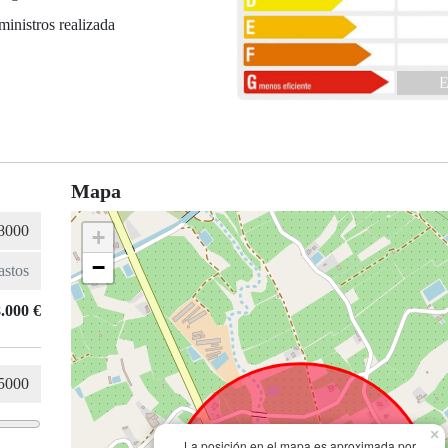
ministros realizada
E
Mapa
+
−
.000 €
×
La posición en el mapa es aproximada por