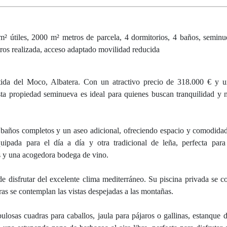
iles, 2000 m² metros de parcela, 4 dormitorios, 4 baños, seminuev
tros realizada, acceso adaptado movilidad reducida
ida del Moco, Albatera. Con un atractivo precio de 318.000 € y un
ta propiedad seminueva es ideal para quienes buscan tranquilidad y n
s baños completos y un aseo adicional, ofreciendo espacio y comodidad
uipada para el día a día y otra tradicional de leña, perfecta par
os y una acogedora bodega de vino.
e disfrutar del excelente clima mediterráneo. Su piscina privada se co
tras se contemplan las vistas despejadas a las montañas.
ulosas cuadras para caballos, jaula para pájaros o gallinas, estanque 