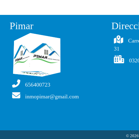
Pimar
Direcc
Carr
31
032
656400723
inmopimar@gmail.com
© 202