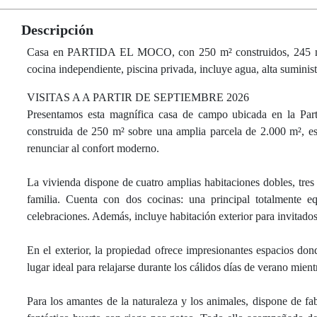
Descripción
Casa en PARTIDA EL MOCO, con 250 m² construidos, 245 m² út
cocina independiente, piscina privada, incluye agua, alta suminis
VISITAS A A PARTIR DE SEPTIEMBRE 2026
Presentamos esta magnífica casa de campo ubicada en la Part
construida de 250 m² sobre una amplia parcela de 2.000 m², es
renunciar al confort moderno.
La vivienda dispone de cuatro amplias habitaciones dobles, tre
familia. Cuenta con dos cocinas: una principal totalmente eq
celebraciones. Además, incluye habitación exterior para invitad
En el exterior, la propiedad ofrece impresionantes espacios dond
lugar ideal para relajarse durante los cálidos días de verano mien
Para los amantes de la naturaleza y los animales, dispone de fab