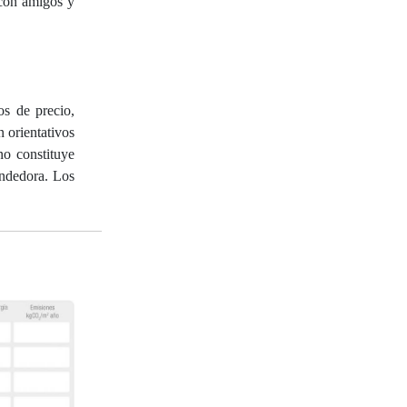
 con amigos y
os de precio,
 orientativos
o constituye
vendedora. Los