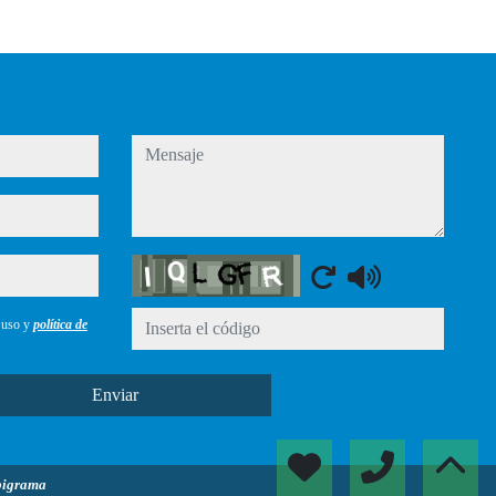
mensaje
Captcha
e uso y
política de
Enviar
bigrama