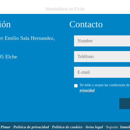
Inmobiliaria en Elche
ión
Contacto
er Emilio Sala Hernandez,
nombre
teléfono
05 Elche
e-mail
He leído y acepto las condiciones d
privacidad
6
Pimar
·
Política de privacidad
·
Política de cookies
·
Aviso legal
· Soporte:
Inmo