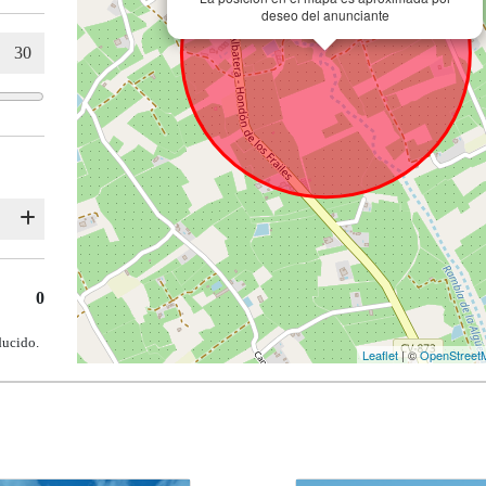
deseo del anunciante
0
ducido.
Leaflet
| ©
OpenStreet